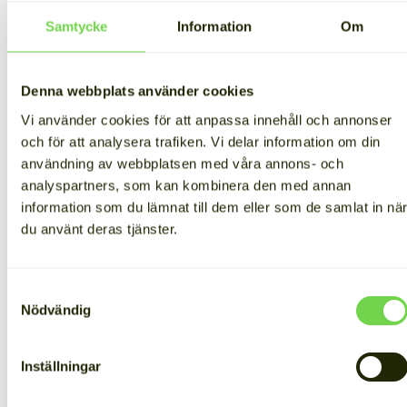
på ditt batterilager, erbjuden effekt, marknadspriser samt hur många
Samtycke
Information
Om
timmar per år du erbjuder kapacitet.
Denna webbplats använder cookies
Vi använder cookies för att anpassa innehåll och annonser
och för att analysera trafiken. Vi delar information om din
användning av webbplatsen med våra annons- och
Batterier och Spine – en
analyspartners, som kan kombinera den med annan
information som du lämnat till dem eller som de samlat in nä
dynamisk duo
du använt deras tjänster.
Cactos är mer än bara batterier. Cactos Spine är
Samtyckesval
intelligensen som styr ditt batteriilager och arbetar
Nödvändig
hela tiden för ditt bästa, dygnet runt. Du kan följa
systemets arbete i realtid via kontrollpanelen.
Inställningar