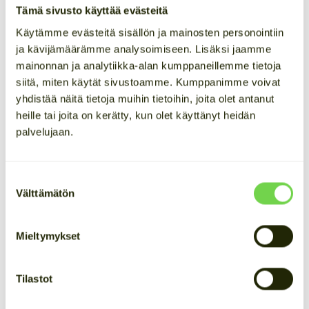
Tämä sivusto käyttää evästeitä
Päättyneet hankkeet
Käytämme evästeitä sisällön ja mainosten personointiin
ja kävijämäärämme analysoimiseen. Lisäksi jaamme
mainonnan ja analytiikka-alan kumppaneillemme tietoja
siitä, miten käytät sivustoamme. Kumppanimme voivat
yhdistää näitä tietoja muihin tietoihin, joita olet antanut
09/2024 – 09/2025
heille tai joita on kerätty, kun olet käyttänyt heidän
palvelujaan.
Uusi tuotantolaitos
Kempeleeseen
Suostumuksen
Välttämätön
valinta
Hankkeen tavoitteena oli toteuttaa Cactos Oy:n uusi
tuotantolaitos Kempeleeseen. Uusi laitos
mahdollistaa teollisen mittakaavan ja standardien
Mieltymykset
mukaisen tuotannon ja toimintaprosessit. Hanke
työllistää uusia työntekijöitä ja tukee Cactoksen
kasvua.
Tilastot