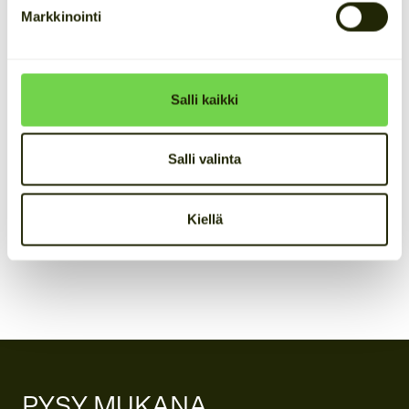
Markkinointi
2024
Uuden tuotteen kehityshanke
Salli kaikki
Cactos kehitti Euroopan unionin osarahoittamana
uutta tuotetta. Hankkeen tavoitteena oli mahdollistaa
Salli valinta
liiketoiminnan laajentaminen uuden tuotteen avulla.
Hankkeen tuloksena syntyi innovatiivinen ratkaisu,
joka tukee Cactoksen kasvua ja tuotekehitystä.
Kiellä
PYSY MUKANA