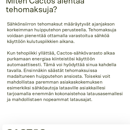
Miten Cactos alentaa
tehomaksuja?
Sähkönsiirron tehomaksut määräytyvät ajanjakson
korkeimman huipputehon perusteella. Tehomaksuja
voidaan pienentää ottamalla varastoitua sähköä
käyttöön kulutuspiikkien aikana.
Kun tehopiikki yllättää, Cactos-sähkövarasto alkaa
purkamaan energiaa kiinteistösi käyttöön
automaattisesti. Tämä voi hyödyttää sinua kahdella
tavalla. Ensinnäkin säästät tehomaksuissa
madaltuneen huipputehon ansiosta. Toiseksi voit
mahdollistaa paremman asiakaskokemuksen
esimerkiksi sähköautoja lataaville asiakkaillesi
tarjoamalla enemmän kokonaistehoa latausasemallesi
ja mahdollistaen nopeammat latausajat.