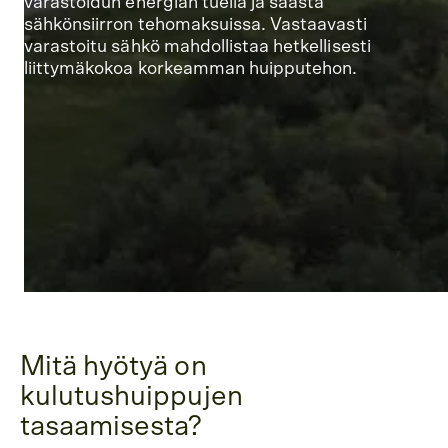
varastoidun energian tuella ja säästä
sähkönsiirron tehomaksuissa. Vastaavasti
varastoitu sähkö mahdollistaa hetkellisesti
liittymäkokoa korkeamman huipputehon.
Mitä hyötyä on
kulutushuippujen
tasaamisesta?