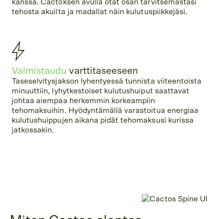
kanssa. Cactoksen avulla otat osan tarvitsemastasi
tehosta akuilta ja madallat näin kulutuspiikkejäsi.
Valmistaudu
varttitaseeseen
Taseselvitysjakson lyhentyessä tunnista viiteentoista
minuuttiin, lyhytkestoiset kulutushuiput saattavat
johtaa aiempaa herkemmin korkeampiin
tehomaksuihin. Hyödyntämällä varastoitua energiaa
kulutushuippujen aikana pidät tehomaksusi kurissa
jatkossakin.