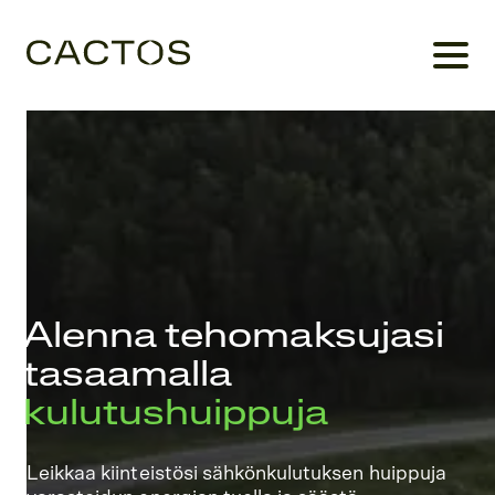
Alenna tehomaksujasi
tasaamalla
kulutushuippuja
Leikkaa kiinteistösi sähkönkulutuksen huippuja