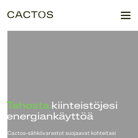
Tehosta
kiinteistöjesi
energiankäyttöä
Cactos-sähkövarastot suojaavat kohteitasi