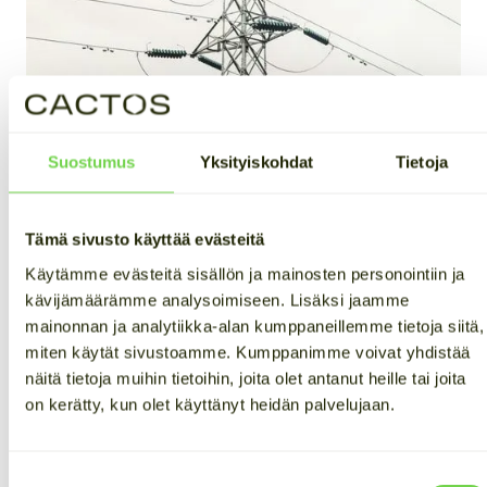
Suostumus
Yksityiskohdat
Tietoja
Tämä sivusto käyttää evästeitä
Käytämme evästeitä sisällön ja mainosten personointiin ja
kävijämäärämme analysoimiseen. Lisäksi jaamme
mainonnan ja analytiikka-alan kumppaneillemme tietoja siitä,
Lisää tuottavia neliöitä – vai
miten käytät sivustoamme. Kumppanimme voivat yhdistää
tuottavampi sähköliittymä?
näitä tietoja muihin tietoihin, joita olet antanut heille tai joita
on kerätty, kun olet käyttänyt heidän palvelujaan.
Ehkäpä oletkin jo pohtinut, voisiko neliöiden lisäksi
myös sähköliittymä takoa tuottoa. Cactoksen
sähkövarastot eivät vain varastoi energiaa. Sen
Suostumuksen