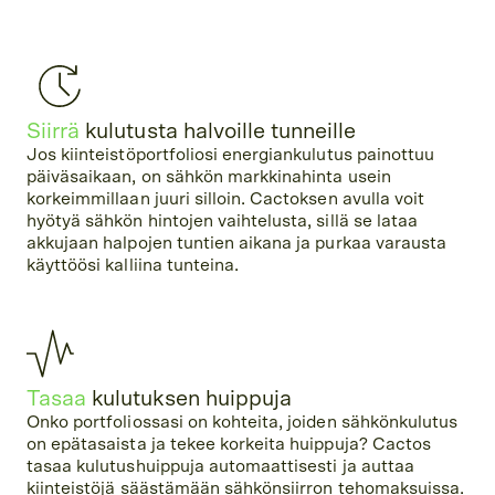
Siirrä
kulutusta halvoille tunneille
Jos kiinteistöportfoliosi energiankulutus painottuu
päiväsaikaan, on sähkön markkinahinta usein
korkeimmillaan juuri silloin. Cactoksen avulla voit
hyötyä sähkön hintojen vaihtelusta, sillä se lataa
akkujaan halpojen tuntien aikana ja purkaa varausta
käyttöösi kalliina tunteina.
Tasaa
kulutuksen huippuja
Onko portfoliossasi on kohteita, joiden sähkönkulutus
on epätasaista ja tekee korkeita huippuja? Cactos
tasaa kulutushuippuja automaattisesti ja auttaa
kiinteistöjä säästämään sähkönsiirron tehomaksuissa.