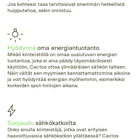
Jos kohteesi taas tarvitsisivat enemmän hetkellistä
huipputehoa, sekin onnistuu.
Hyödynnä
oma energiantuotanto
Mikäli kiinteistöllä on omaa uusiutuvan energian
tuotantoa, joka ei aina päädy täysimääräisesti
käyttöön, Cactos ottaa ylimääräisen sähkön talteen.
Näin vältät sen myymisen kannattamattomina aikoina
ja voit hyödyntää energian myöhemmin, esimerkiksi
korkeiden spot-hintojen aikana.
Suojaudu
sähkökatkoilta
Onko sinulla kiinteistöjä, jotka ovat erityisen
haavoittuvaisia sähkökatkon yllättäessä? Cactos