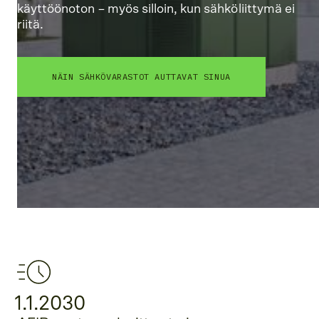
käyttöönoton – myös silloin, kun sähköliittymä ei
riitä.
NÄIN SÄHKÖVARASTOT AUTTAVAT SINUA
1.1.2030