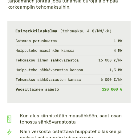
tarjoaminen johtaa jopa tuhansia euroja aiempaa
korkeampiin tehomaksuihin.
Kun alus kiinnitetään maasähköön, saat osan
tehosta sähkövarastosta
Näin verkosta ostettava huipputeho laskee ja
maksat vähemmän tehomaksuja