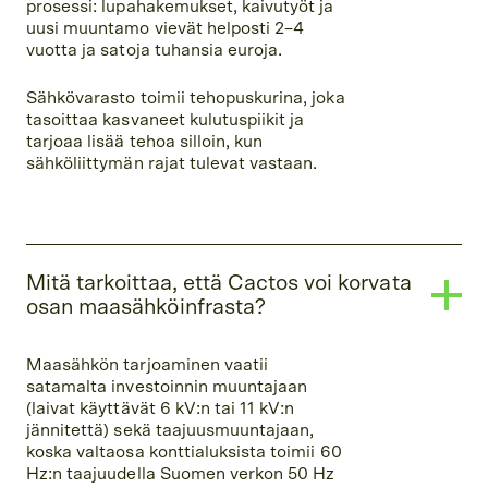
prosessi: lupahakemukset, kaivutyöt ja
uusi muuntamo vievät helposti 2–4
vuotta ja satoja tuhansia euroja.
Sähkövarasto toimii tehopuskurina, joka
tasoittaa kasvaneet kulutuspiikit ja
tarjoaa lisää tehoa silloin, kun
sähköliittymän rajat tulevat vastaan.
Mitä tarkoittaa, että Cactos voi korvata
osan maasähköinfrasta?
Maasähkön tarjoaminen vaatii
satamalta investoinnin muuntajaan
(laivat käyttävät 6 kV:n tai 11 kV:n
jännitettä) sekä taajuusmuuntajaan,
koska valtaosa konttialuksista toimii 60
Hz:n taajuudella Suomen verkon 50 Hz