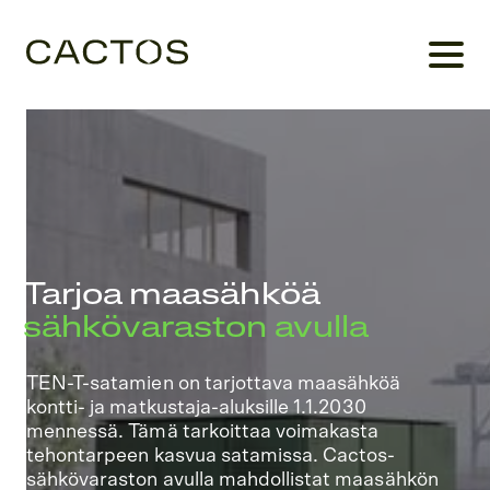
Tarjoa maasähköä
sähkövaraston avulla
TEN-T-satamien on tarjottava maasähköä
kontti- ja matkustaja-aluksille 1.1.2030
mennessä. Tämä tarkoittaa voimakasta
tehontarpeen kasvua satamissa. Cactos-
sähkövaraston avulla mahdollistat maasähkön