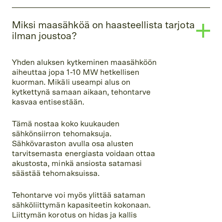
Miksi maasähköä on haasteellista tarjota
ilman joustoa?
Yhden aluksen kytkeminen maasähköön
aiheuttaa jopa 1-10 MW hetkellisen
kuorman. Mikäli useampi alus on
kytkettynä samaan aikaan, tehontarve
kasvaa entisestään.
Tämä nostaa koko kuukauden
sähkönsiirron tehomaksuja.
Sähkövaraston avulla osa alusten
tarvitsemasta energiasta voidaan ottaa
akustosta, minkä ansiosta satamasi
säästää tehomaksuissa.
Tehontarve voi myös ylittää sataman
sähköliittymän kapasiteetin kokonaan.
Liittymän korotus on hidas ja kallis