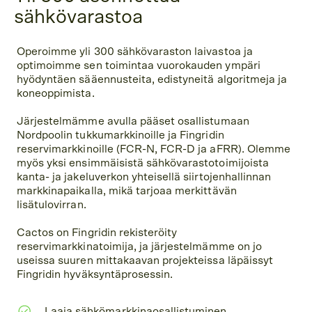
sähkövarastoa
Operoimme yli 300 sähkövaraston laivastoa ja
optimoimme sen toimintaa vuorokauden ympäri
hyödyntäen sääennusteita, edistyneitä algoritmeja ja
koneoppimista.
Järjestelmämme avulla pääset osallistumaan
Nordpoolin tukkumarkkinoille ja Fingridin
reservimarkkinoille (FCR-N, FCR-D ja aFRR). Olemme
myös yksi ensimmäisistä sähkövarastotoimijoista
kanta- ja jakeluverkon yhteisellä siirtojenhallinnan
markkinapaikalla, mikä tarjoaa merkittävän
lisätulovirran.
Cactos on Fingridin rekisteröity
reservimarkkinatoimija, ja järjestelmämme on jo
useissa suuren mittakaavan projekteissa läpäissyt
Fingridin hyväksyntäprosessin.
Laaja sähkömarkkinaosallistuminen