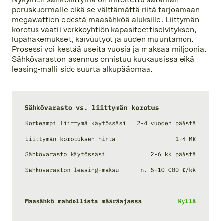
Nykyinen sähköliittymä on mitoitettu sataman
peruskuormalle eikä se välttämättä riitä tarjoamaan
megawattien edestä maasähköä aluksille. Liittymän
korotus vaatii verkkoyhtiön kapasiteettiselvityksen,
lupahakemukset, kaivuutyöt ja uuden muuntamon.
Prosessi voi kestää useita vuosia ja maksaa miljoonia.
Sähkövaraston asennus onnistuu kuukausissa eikä
leasing-malli sido suurta alkupääomaa.