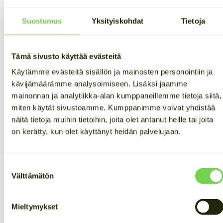
mittakaavan kohteisiin
Suostumus
Yksityiskohdat
Tietoja
Nevado on suuren mittakaavan hankkeisiin kehitetty
nestejäähdytteinen sähkövarasto. Se on suunniteltu
toimimaan luotettavasti vaativimmissakin
Tämä sivusto käyttää evästeitä
olosuhteissa.
Käytämme evästeitä sisällön ja mainosten personointiin ja
Saatavilla on kolme versiota alkaen yli 2 MW:n
kävijämäärämme analysoimiseen. Lisäksi jaamme
tehosta ja yli 4 MWh:n kapasiteetista yksikköä
mainonnan ja analytiikka-alan kumppaneillemme tietoja siitä,
kohden. Useita yksiköitä yhdistämällä järjestelmä
miten käytät sivustoamme. Kumppanimme voivat yhdistää
skaalautuu jopa 50 MWh:iin.
näitä tietoja muihin tietoihin, joita olet antanut heille tai joita
on kerätty, kun olet käyttänyt heidän palvelujaan.
Järjestelmän kapasiteetti: 4–50 MWh
Järjestelmän teho: 2–25 MW
Suostumuksen
KATSO TEKNISET TIEDOT
Välttämätön
valinta
Mieltymykset