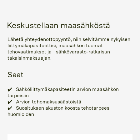
Keskustellaan maasähköstä
Lähetä yhteydenottopyyntö, niin selvitämme nykyisen
liittymäkapasiteettisi, maasähkön tuomat
tehovaatimukset ja sähkövarasto-ratkaisun
takaisinmaksuajan.
Saat
✔️ Sähköliittymäkapasiteetin arvion maasähkön
tarpeisiin
✔️ Arvion tehomaksusäästöistä
✔️ Suosituksen akuston koosta tehotarpeesi
huomioiden