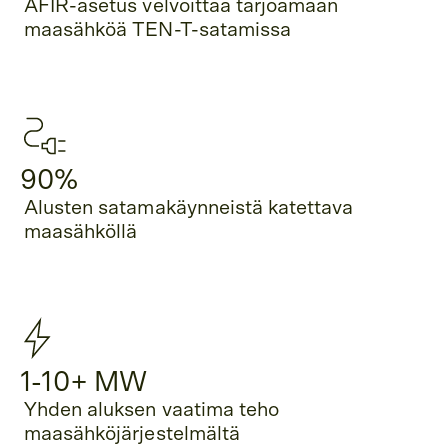
AFIR-asetus velvoittaa tarjoamaan
maasähköä TEN-T-satamissa
90%
Alusten satamakäynneistä katettava
maasähköllä
1-10+ MW
Yhden aluksen vaatima teho
maasähköjärjestelmältä