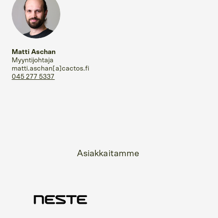
Matti Aschan
Myyntijohtaja
matti.aschan[a]cactos.fi
045 277 5337
Asiakkaitamme