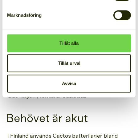
och driver smarta batterilager.
Marknadsföring
Det företag som Jaakkola leder levererade de
första batterilagren till Wibax laddstation för
ellastbilar i Malmö. Med hjälp av batterilagret
Tillåt alla
kan man ladda en ellastbil på 45 minuter tre
gånger om dagen, annars skulle det ta flera
Tillåt urval
timmar att ladda en lastbil.
"Logiken är på sätt och vis enkel. Först lagras el
Avvisa
och sedan frigörs den i samband med
laddningen", förklarar Jaakkola.
Behövet är akut
I Finland används Cactos batterilager bland