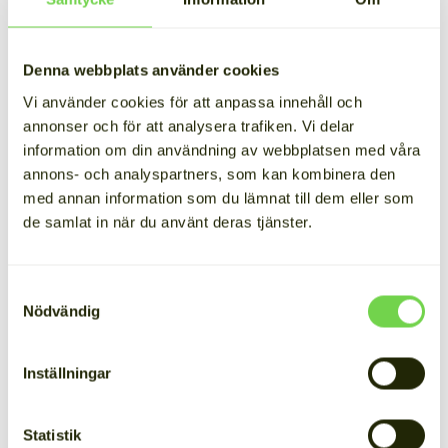
– Wibax var först med att ta i bruk
Cactos batterilager i Sverige
Denna webbplats använder cookies
16.6.2025
Lästid: 3 min
Vi använder cookies för att anpassa innehåll och
annonser och för att analysera trafiken. Vi delar
information om din användning av webbplatsen med våra
Den begränsade kapaciteten i elnätet är en av
annons- och analyspartners, som kan kombinera den
de besvärligaste flaskhalsarna i det svenska
med annan information som du lämnat till dem eller som
samhället som alltmer elektrifieras.
de samlat in när du använt deras tjänster.
Elnätets kapacitet räcker till exempel ofta inte
till för att ladda eldrivna lastbilar inom en rimlig
Samtyckesval
tid. Laddning av en ellastbil kräver betydligt mer
Nödvändig
effekt än en vanlig personbil.
Inställningar
Det finns en enkel lösning på problemet, säger
Oskari Jaakkola
, verkställande direktör för det
Statistik
finländska företaget Cactos Oy, som tillverkar