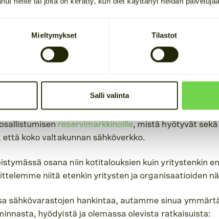
tanut heille tai joita on kerätty, kun olet käyttänyt heidän palveluja
kuvarasto" (englanniksi Battery Energy Storage System 
, jolla voidaan varastoida energiaa esimerkiksi ylituota
mmin tarpeen mukaan. Järjestelmän avulla voidaan mu
Mieltymykset
Tilastot
a uusiutuvaa energiaa, varautua sähkökatkoihin ja sähkö
ksen huippuhetkien tehopiikkejä ja tukea valtakunnan s
istaa sähkön hinnanheilahteluiden hyödyntämisen, ku
Salli valinta
ullista, ja vastaavasti latausta puretaan kalliina aikoin
a auttaa näin varautumaan sähkökatkoksiin. Fiksuimmat 
osallistumisen
reservimarkkinoille
, mistä hyötyvät sek
t, että koko valtakunnan sähköverkko.
istymässä osana niin kotitalouksien kuin yritystenkin en
sittelemme niitä etenkin yritysten ja organisaatioiden 
ssa sähkövarastojen hankintaa, autamme sinua ymmärt
minnasta, hyödyistä ja olemassa olevista ratkaisuista: