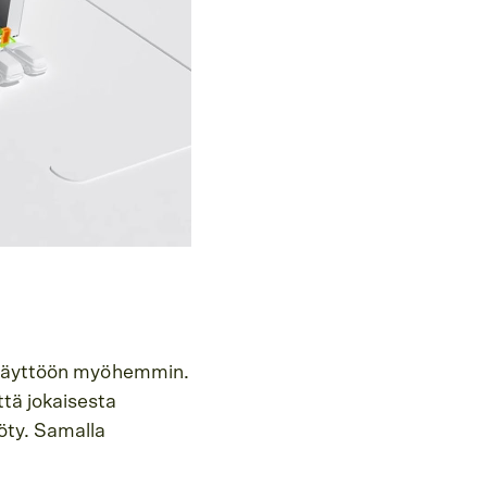
ä käyttöön myöhemmin.
tä jokaisesta
öty. Samalla