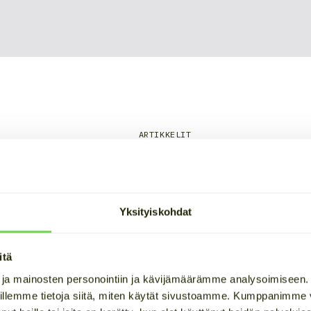
ARTIKKELIT
stot: Kaikki, mitä sinun 
SS-järjestelmistä
Yksityiskohdat
itä
 ja mainosten personointiin ja kävijämäärämme analysoimiseen
nen osa
sähkön varastoinnin
perusteita käsittelevää jut
illemme tietoja siitä, miten käytät sivustoamme. Kumppanimme vo