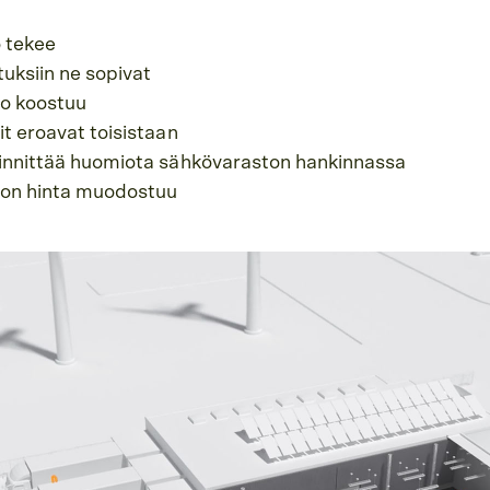
 tekee
tuksiin ne sopivat
o koostuu
it eroavat toisistaan
iinnittää huomiota sähkövaraston hankinnassa
ton hinta muodostuu