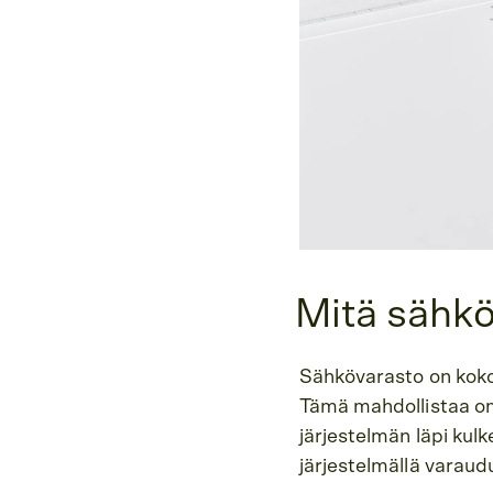
Mitä sähkö
Sähkövarasto on koko
Tämä mahdollistaa om
järjestelmän läpi kul
järjestelmällä varaud