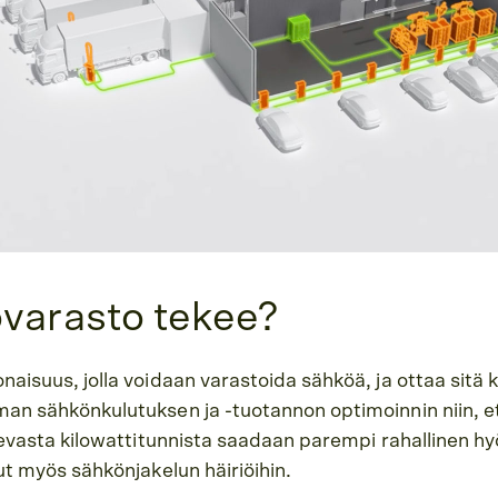
varasto tekee?
naisuus, jolla voidaan varastoida sähköä, ja ottaa sit
an sähkönkulutuksen ja -tuotannon optimoinnin niin, et
kevasta kilowattitunnista saadaan parempi rahallinen hy
ut myös sähkönjakelun häiriöihin.