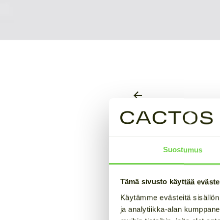
Sähkövara
tietää BE
Suostumus
Arvioitu lukuaika 15 min
Tämä sivusto käyttää eväste
Käytämme evästeitä sisällön
Tämä artikkeli on toi
ja analytiikka-alan kumppane