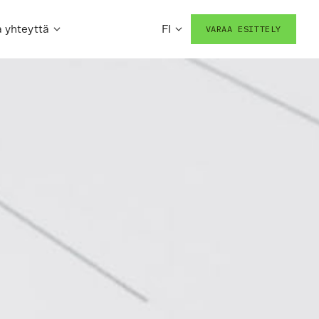
 yhteyttä
FI
VARAA ESITTELY