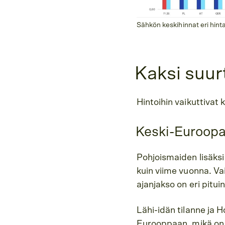
Sähkön keskihinnat eri hinta
Kaksi suurt
Hintoihin vaikuttivat
Keski-Euroopan 
Pohjoismaiden lisäks
kuin viime vuonna. Vai
ajanjakso on eri pitui
Lähi-idän tilanne ja
Eurooppaan, mikä on