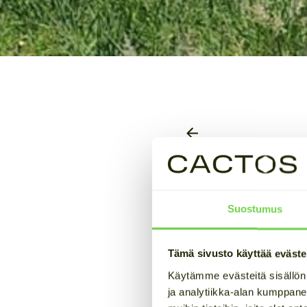
Kevään 20
ja sääolos
Suostumus
Arvioitu lukuaika 5 min
Tämä sivusto käyttää eväste
Käytämme evästeitä sisällön
Alkuvuosi 2026 oli mon
ja analytiikka-alan kumppane
korkeista hinnoista, 