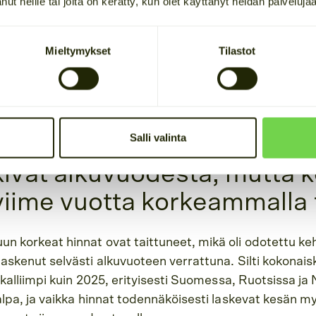
tanut heille tai joita on kerätty, kun olet käyttänyt heidän palveluja
lti odotettua korkeammat.
tui, ja mitkä tekijät vaikuttivat sähkön hintaan kevääll
Mieltymykset
Tilastot
rjoitettu versio aihetta käsittelevästä
Youtube-videos
ina-analyytikko ja treidaaja Väinö Tuuli käy läpi kesk
oista.
Salli valinta
kivat alkuvuodesta, mutta 
i viime vuotta korkeammalla 
un korkeat hinnat ovat taittuneet, mikä oli odotettu k
laskenut selvästi alkuvuoteen verrattuna. Silti kokonai
i kalliimpi kuin 2025, erityisesti Suomessa, Ruotsissa ja
halpa, ja vaikka hinnat todennäköisesti laskevat kesän m