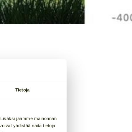
olitiikka
kkeessä
Tietoja
. Lisäksi jaamme mainonnan
 ja hartaasti
ivat yhdistää näitä tietoja
rmalisoitua, mutta