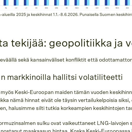
-alueilla 2025 ja keskihinnat 1.1.-8.6.2026. Punaisella Suomen keskihin
a tekijää: geopolitiikka ja 
 keväällä sekä kansainväliset konfliktit että odottamatt
markkinoilla hallitsi volatiliteetti
i myös Keski-Euroopan maiden tämän vuoden keskihinn
kka nämä hinnat eivät ole täysin vertailukelpoisia siksi,
nen, halusimme silti tutkia korkeampien keskihintojen ta
 Hormuzinsalmen sulku ovat vaikeuttaneet LNG-laivojen
 nostanut maakaasun hintaa. Koska Keski-Euroopassa 