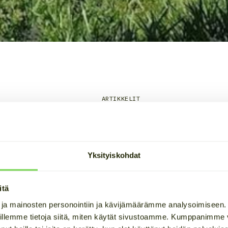
ARTIKKELIT
26 sähkömarkkinat: geop
uhteet pitivät hinnat lii
Yksityiskohdat
itä
 ja mainosten personointiin ja kävijämäärämme analysoimiseen
elle sähkönkäyttäjälle kallis. Mediassa puhuttiin paljon
illemme tietoja siitä, miten käytät sivustoamme. Kumppanimme vo
ja syystäkin. Kevään edetessä tilanne alkoi kuitenkin no