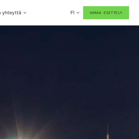
 yhteyttä
FI
VARAA ESITTELY