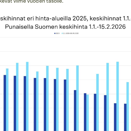
skevat viime vuoden tasolle.