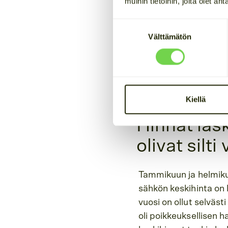
muihin tietoihin, joita olet an
keskihinnat olivat si
Suostumuksen
Mitä oikeastaan tapah
Välttämätön
valinta
Tämä blogiteksti on ki
Cactoksen sähkömarkk
kevään sähkömarkkin
Kiellä
Hinnat las
olivat silt
Tammikuun ja helmiku
sähkön keskihinta on 
vuosi on ollut selväst
oli poikkeuksellisen 