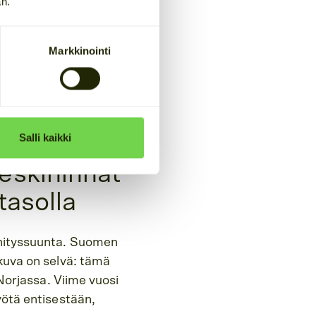
an.
ä?
Markkinointi
tamme,
jolla
eisimmät huomiot
Salli kaikki
keskihinnat
tasolla
ehityssuunta. Suomen
skuva on selvä: tämä
 Norjassa. Viime vuosi
yötä entisestään,