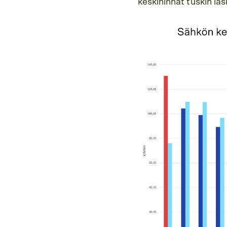
keskihinnat tuskin la