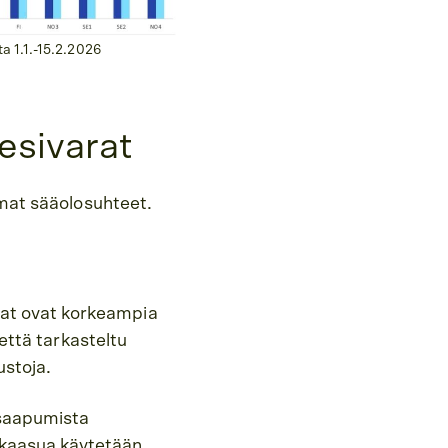
ta 1.1.-15.2.2026
vesivarat
omat sääolosuhteet.
at ovat korkeampia
 että tarkasteltu
ustoja.
 saapumista
kaasua käytetään