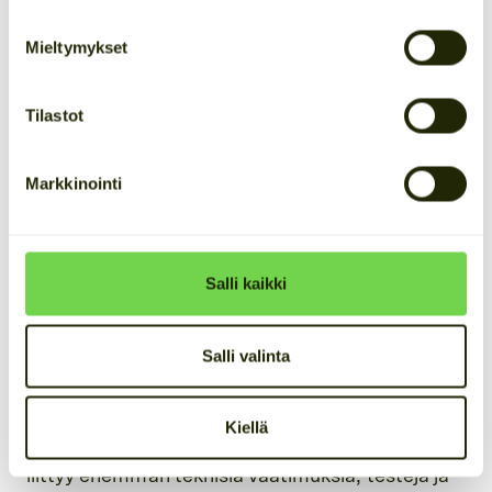
Mieltymykset
Asiakkaamme Enetronin 6,6 MVA / 14,2 MWh sähkövarasto
Tilastot
Kiimingissä, joka koostuu kahdesta Cactos Nevado -yksiköstä.
Markkinointi
Suomessa yksi käytännön raja sähkövarastojen
koon määrittelyssä liittyy verkkoliitäntöihin. Alle 1
MW liittymät luokitellaan yleensä Fingridin
Salli kaikki
määrittelyssä A-tyypin sähkövarastoiksi, joissa
tekniset vaatimukset ja käyttöönottoprosessi
Salli valinta
ovat kevyempiä.
1 MW ja sitä suuremmat liittymät kuuluvat
Kiellä
puolestaan B-tyypin sähkövarastoihin, joihin
liittyy enemmän teknisiä vaatimuksia, testejä ja