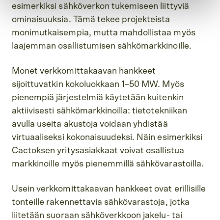
esimerkiksi sähköverkon tukemiseen liittyviä
ominaisuuksia. Tämä tekee projekteista
monimutkaisempia, mutta mahdollistaa myös
laajemman osallistumisen sähkömarkkinoille.
Monet verkkomittakaavan hankkeet
sijoittuvatkin kokoluokkaan 1–50 MW. Myös
pienempiä järjestelmiä käytetään kuitenkin
aktiivisesti sähkömarkkinoilla: tietotekniikan
avulla useita akustoja voidaan yhdistää
virtuaaliseksi kokonaisuudeksi. Näin esimerkiksi
Cactoksen yritysasiakkaat voivat osallistua
markkinoille myös pienemmillä sähkövarastoilla.
Usein verkkomittakaavan hankkeet ovat erillisille
tonteille rakennettavia sähkövarastoja, jotka
liitetään suoraan sähköverkkoon jakelu- tai