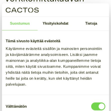
sähkövarasto?
Verkkomittakaavan sähkövarastolla
tarkoitetaan
Suostumus
Yksityiskohdat
Tietoja
tyypillisesti vähintään megawatin tehoista
akkuteknologiaan perustuvaa energiavarastoa,
Tämä sivusto käyttää evästeitä
joka on suunniteltu osallistumaan aktiivisesti
Käytämme evästeitä sisällön ja mainosten personointiin
sähkömarkkinoille ja tukemaan
ja kävijämäärämme analysoimiseen. Lisäksi jaamme
sähköjärjestelmän toimintaa.
mainonnan ja analytiikka-alan kumppaneillemme tietoja
siitä, miten käytät sivustoamme. Kumppanimme voivat
yhdistää näitä tietoja muihin tietoihin, joita olet antanut
heille tai joita on kerätty, kun olet käyttänyt heidän
palvelujaan.
Suostumuksen
Välttämätön
valinta