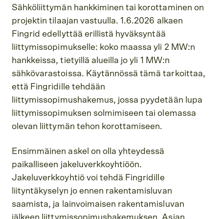
Sähköliittymän hankkiminen tai korottaminen on
projektin tilaajan vastuulla. 1.6.2026 alkaen
Fingrid edellyttää erillistä hyväksyntää
liittymissopimukselle: koko maassa yli 2 MW:n
hankkeissa, tietyillä alueilla jo yli 1 MW:n
sähkövarastoissa. Käytännössä tämä tarkoittaa,
että Fingridille tehdään
liittymissopimushakemus, jossa pyydetään lupa
liittymissopimuksen solmimiseen tai olemassa
olevan liittymän tehon korottamiseen.
Ensimmäinen askel on olla yhteydessä
paikalliseen jakeluverkkoyhtiöön.
Jakeluverkkoyhtiö voi tehdä Fingridille
liityntäkyselyn jo ennen rakentamisluvan
saamista, ja lainvoimaisen rakentamisluvan
jälkeen liittymissopimushakemuksen. Asian