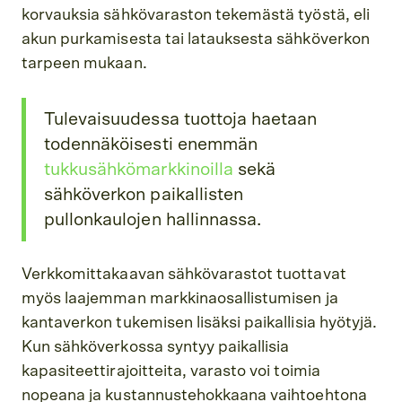
korvauksia sähkövaraston tekemästä työstä, eli
akun purkamisesta tai latauksesta sähköverkon
tarpeen mukaan.
Tulevaisuudessa tuottoja haetaan
todennäköisesti enemmän
tukkusähkömarkkinoilla
sekä
sähköverkon paikallisten
pullonkaulojen hallinnassa.
Verkkomittakaavan sähkövarastot tuottavat
myös laajemman markkinaosallistumisen ja
kantaverkon tukemisen lisäksi paikallisia hyötyjä.
Kun sähköverkossa syntyy paikallisia
kapasiteettirajoitteita, varasto voi toimia
nopeana ja kustannustehokkaana vaihtoehtona